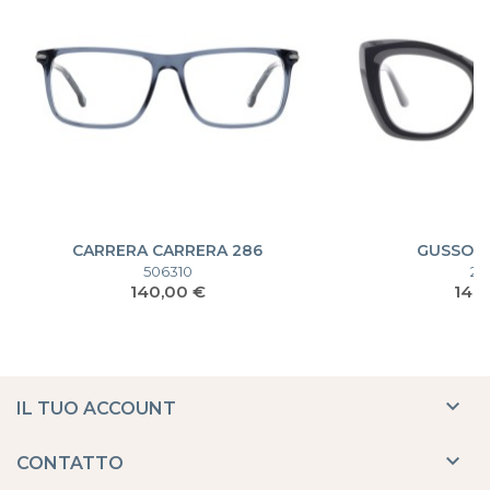
CARRERA CARRERA 286
GUSSONI
506310
26
Prezzo
Pre
140,00 €
140

IL TUO ACCOUNT

CONTATTO