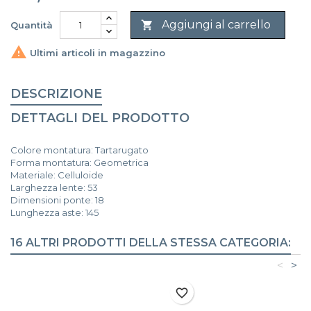
Aggiungi al carrello

Quantità

Ultimi articoli in magazzino
DESCRIZIONE
DETTAGLI DEL PRODOTTO
Colore montatura: Tartarugato
Forma montatura: Geometrica
Materiale: Celluloide
Larghezza lente: 53
Dimensioni ponte: 18
Lunghezza aste: 145
16 ALTRI PRODOTTI DELLA STESSA CATEGORIA:
<
>
favorite_border