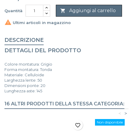
Aggiungi al carrello

Quantità

Ultimi articoli in magazzino
DESCRIZIONE
DETTAGLI DEL PRODOTTO
Colore montatura: Grigio
Forma montatura: Tonda
Materiale: Celluloide
Larghezza lente: 50
Dimensioni ponte: 20
Lunghezza aste: 145
16 ALTRI PRODOTTI DELLA STESSA CATEGORIA:
<
>
Non disponibile
favorite_border