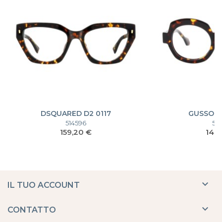
DSQUARED D2 0117
GUSSONI
514596
52
Prezzo
Pre
159,20 €
140

IL TUO ACCOUNT

CONTATTO