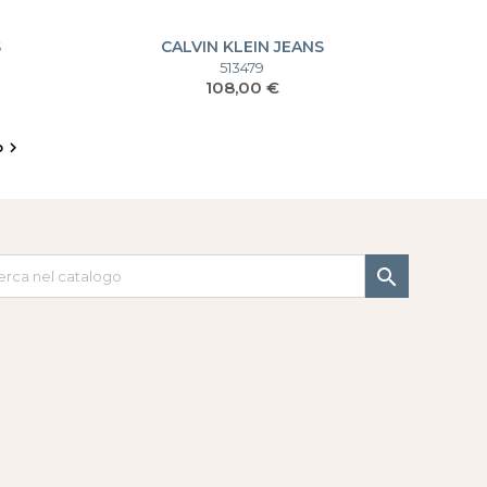
S
CALVIN KLEIN JEANS
CKJ23643MAG-SET
513479
Prezzo
108,00 €
o

