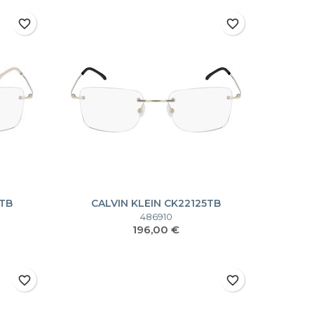
favorite_border
favorite_border
5TB
CALVIN KLEIN CK22125TB
486910
Prezzo
196,00 €
favorite_border
favorite_border