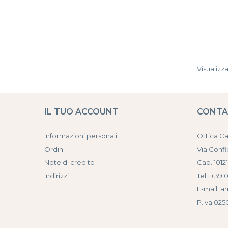
Visualizzat
IL TUO ACCOUNT
CONT
Informazioni personali
Ottica C
Ordini
Via Confi
Note di credito
Cap. 10121
Indirizzi
Tel.: +39 
E-mail: a
P.Iva 02