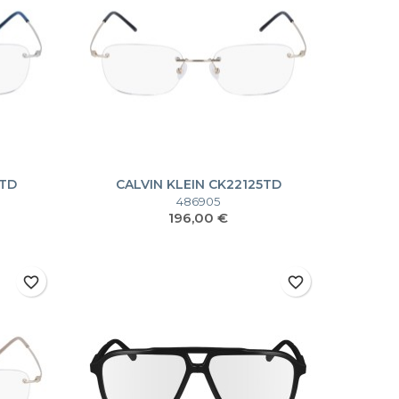
5TD
CALVIN KLEIN CK22125TD
486905
Prezzo
196,00 €
favorite_border
favorite_border