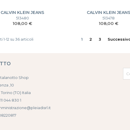
CALVIN KLEIN JEANS
CALVIN KLEIN JEAN
CKJ23643MAG-SET
CKJ23643MAG-SET
513480
513478
Prezzo
Prezzo
108,00 €
108,00 €
i 1-12 su 36 articoli
1
2
3
Successiv
ATTO
atalanotto Shop
enza ,10
 Torino (TO) Italia
011 044 830 1
mministrazione@pleiadisrl.it
508220817