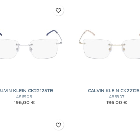
favorite_border
ALVIN KLEIN CK22125TB
CALVIN KLEIN CK2212
486906
486907
Prezzo
Prezzo
196,00 €
196,00 €
favorite_border