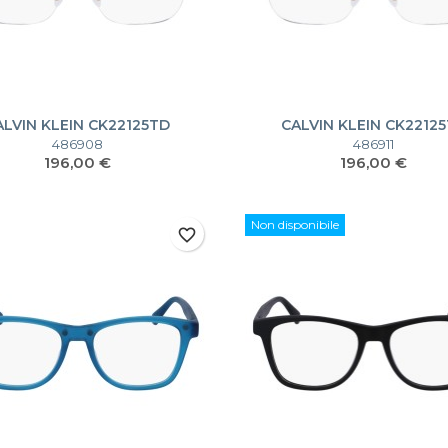
ALVIN KLEIN CK22125TD
CALVIN KLEIN CK2212
486908
486911
Prezzo
Prezzo
196,00 €
196,00 €
Non disponibile
favorite_border