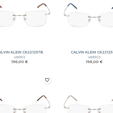
ALVIN KLEIN CK22125TB
CALVIN KLEIN CK2212
486913
486903
Prezzo
Prezzo
196,00 €
196,00 €
favorite_border