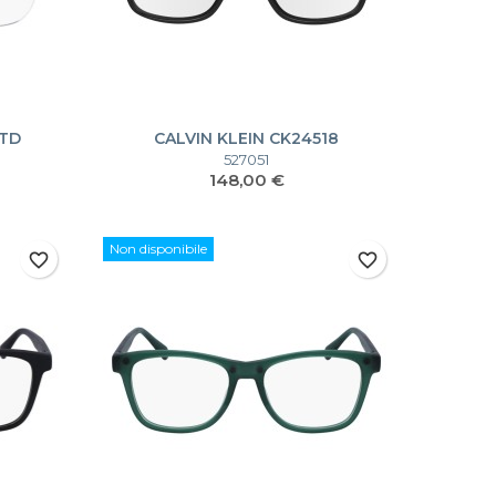
5TD
CALVIN KLEIN CK24518
527051
Prezzo
148,00 €
Non disponibile
favorite_border
favorite_border