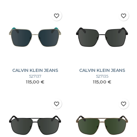
favorite_border
favorite_border
CALVIN KLEIN JEANS
CALVIN KLEIN JEANS
CKJ24201S CKJ24201S
CKJ24201S CKJ24201S
527137
527135
Prezzo
Prezzo
115,00 €
115,00 €
favorite_border
favorite_border