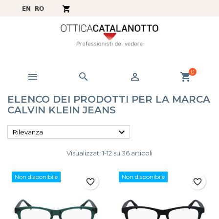
0



shopping_cart
ELENCO DEI PRODOTTI PER LA MARCA
CALVIN KLEIN JEANS

Rilevanza
Visualizzati 1-12 su 36 articoli
Non disponibile
Non disponibile
favorite_border
favorite_border