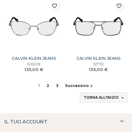
favorite_border
favorite_border
CALVIN KLEIN JEANS
CALVIN KLEIN JEANS
CKJ24203 CKJ24203
CKJ24204 CKJ24204
526228
527112
Prezzo
Prezzo
135,00 €
135,00 €
1
2
3
Successivo

TORNA ALL'INIZIO


IL TUO ACCOUNT