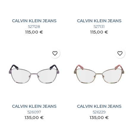
CALVIN KLEIN JEANS
CALVIN KLEIN JEANS
CKJ24202S CKJ24202S
CKJ24202S CKJ24202S
527128
527131
Prezzo
Prezzo
115,00 €
115,00 €
favorite_border
favorite_border
CALVIN KLEIN JEANS
CALVIN KLEIN JEANS
CKJ24203 CKJ24203
CKJ24203 CKJ24203
526097
526229
Prezzo
Prezzo
135,00 €
135,00 €