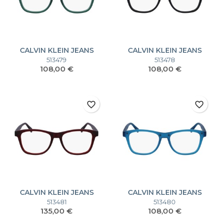
CALVIN KLEIN JEANS
CALVIN KLEIN JEANS
CKJ23643MAG-SET
CKJ23643MAG-SET
513479
513478
Prezzo
Prezzo
108,00 €
108,00 €
favorite_border
favorite_border
CALVIN KLEIN JEANS
CALVIN KLEIN JEANS
CKJ23643MAG-SET
CKJ23643MAG-SET
513481
513480
Prezzo
Prezzo
135,00 €
108,00 €