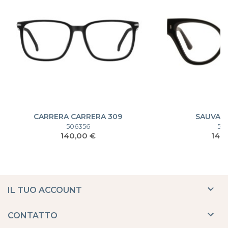
CARRERA CARRERA 309
SAUVAG
506356
52
Prezzo
Pre
140,00 €
140

IL TUO ACCOUNT

CONTATTO