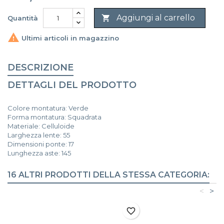
Aggiungi al carrello

Quantità

Ultimi articoli in magazzino
DESCRIZIONE
DETTAGLI DEL PRODOTTO
Colore montatura: Verde
Forma montatura: Squadrata
Materiale: Celluloide
Larghezza lente: 55
Dimensioni ponte: 17
Lunghezza aste: 145
16 ALTRI PRODOTTI DELLA STESSA CATEGORIA:
<
>
favorite_border