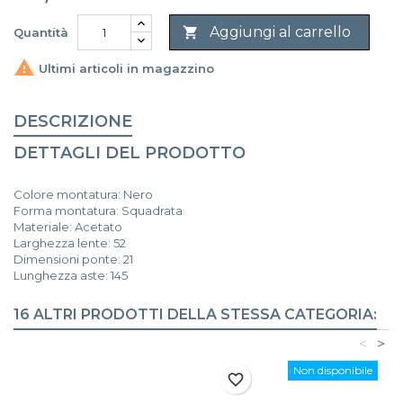
Aggiungi al carrello

Quantità

Ultimi articoli in magazzino
DESCRIZIONE
DETTAGLI DEL PRODOTTO
Colore montatura: Nero
Forma montatura: Squadrata
Materiale: Acetato
Larghezza lente: 52
Dimensioni ponte: 21
Lunghezza aste: 145
16 ALTRI PRODOTTI DELLA STESSA CATEGORIA:
<
>
Non disponibile
favorite_border