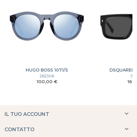
HUGO BOSS 1071/S
DSQUARED 
262306
50
Prezzo
Pre
100,00 €
169

IL TUO ACCOUNT

CONTATTO