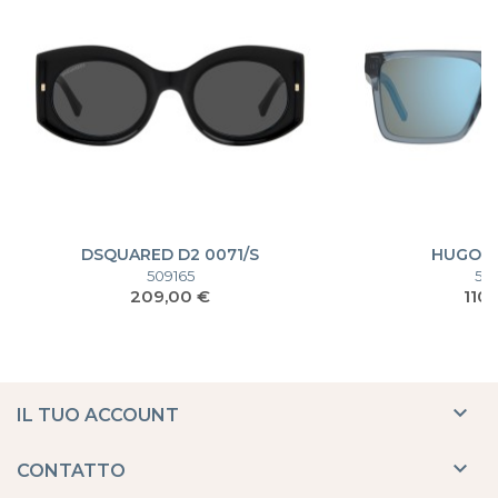
DSQUARED D2 0071/S
HUGO H
509165
52
Prezzo
Pre
209,00 €
110

IL TUO ACCOUNT

CONTATTO