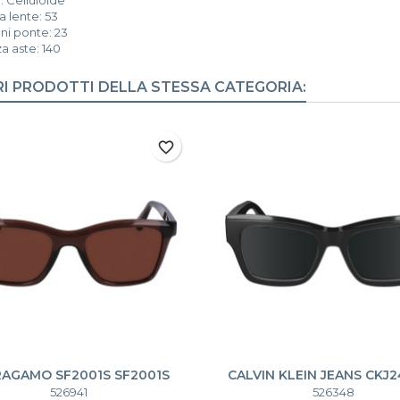
 lente: 53
ni ponte: 23
a aste: 140
RI PRODOTTI DELLA STESSA CATEGORIA:
favorite_border
RAGAMO SF2001S SF2001S
CALVIN KLEIN JEANS CKJ
CKJ24609S
526941
526348