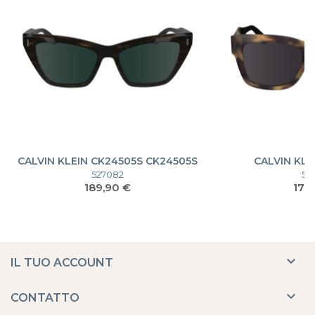
CALVIN KLEIN CK24505S CK24505S
CALVIN KLE
527082
51
Prezzo
Pre
189,90 €
175

IL TUO ACCOUNT

CONTATTO