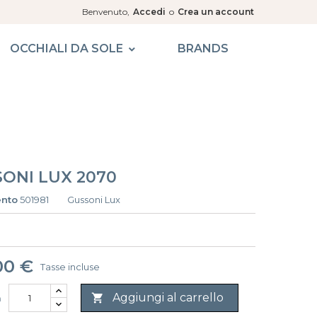
Benvenuto,
Accedi
o
Crea un account
OCCHIALI DA SOLE
BRANDS
ONI LUX 2070
ento
501981
Gussoni Lux
00 €
Tasse incluse
Aggiungi al carrello

à