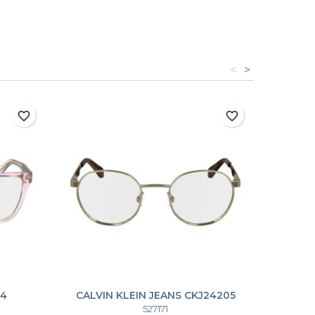
<
>
favorite_border
favorite_border
24
CALVIN KLEIN JEANS CKJ24205
CKJ24205
527171