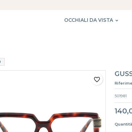
OCCHIALI DA VISTA
0
GUSS
favorite_border
Riferim
501981
140,
Quantit