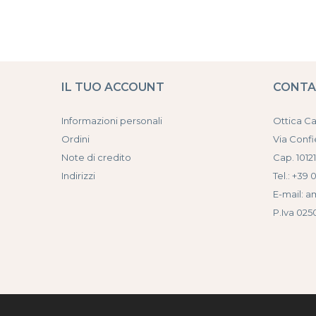
IL TUO ACCOUNT
CONT
Informazioni personali
Ottica C
Ordini
Via Confi
Note di credito
Cap. 10121
Indirizzi
Tel.: +39 
E-mail: a
P.Iva 02