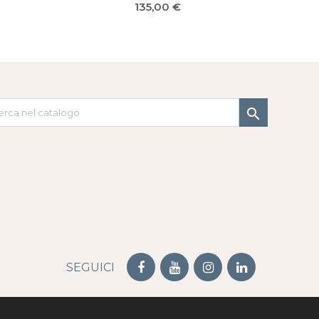
Prezzo
135,00 €

SEGUICI