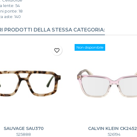
 lente: 54
i ponte: 18
a aste: 140
RI PRODOTTI DELLA STESSA CATEGORIA:
Non disponibile
favorite_border
SAUVAGE SAU370
CALVIN KLEIN CK245
525888
526194