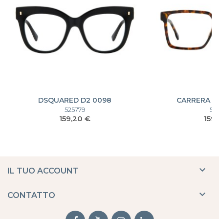
DSQUARED D2 0098
CARRERA V
525779
52
Prezzo
Pre
159,20 €
159

IL TUO ACCOUNT

CONTATTO