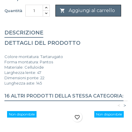
Aggiungi al carrello

Quantità
DESCRIZIONE
DETTAGLI DEL PRODOTTO
Colore montatura: Tartarugato
Forma montatura: Pantos
Materiale: Celluloide
Larghezza lente: 47
Dimensioni ponte: 22
Lunghezza aste: 145
16 ALTRI PRODOTTI DELLA STESSA CATEGORIA:
<
>
Non disponibile
Non disponibile
favorite_border