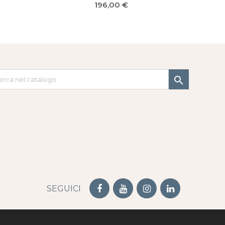
Prezzo
196,00 €

SEGUICI