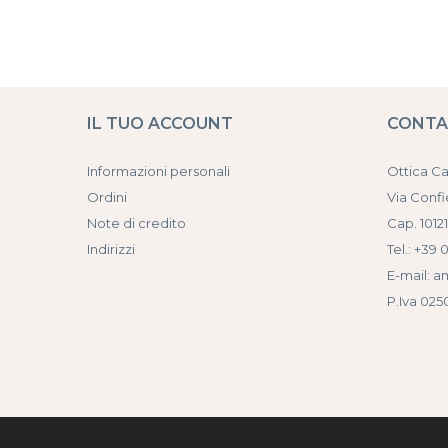
IL TUO ACCOUNT
CONT
Informazioni personali
Ottica C
Ordini
Via Confi
Note di credito
Cap. 10121
Indirizzi
Tel.: +39 
E-mail: a
P.Iva 02