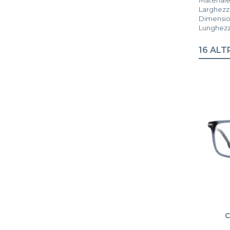
Larghezza
Dimension
Lunghezza
16 ALT
C