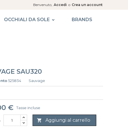
Benvenuto,
Accedi
o
Crea un account
OCCHIALI DA SOLE
BRANDS
AGE SAU320
ento
525834
Sauvage
00 €
Tasse incluse
Aggiungi al carrello

à