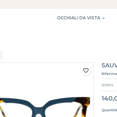
OCCHIALI DA VISTA
SAUV
favorite_border
Riferim
525834
140,
Quantit