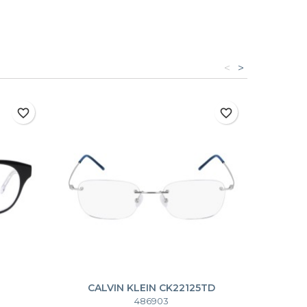
<
>
favorite_border
favorite_border
CALVIN KLEIN CK22125TD
486903