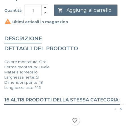
Aggiungi al carrello

Quantità

Ultimi articoli in magazzino
DESCRIZIONE
DETTAGLI DEL PRODOTTO
Colore montatura: Oro
Forma montatura: Ovale
Materiale: Metallo
Larghezza lente: 51
Dimensioni ponte: 18
Lunghezza aste: 145
16 ALTRI PRODOTTI DELLA STESSA CATEGORIA:
<
>
favorite_border