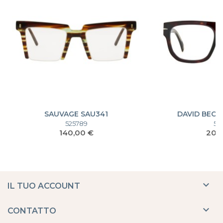
SAUVAGE SAU341
DAVID BECK
525789
51
Prezzo
Pre
140,00 €
205

IL TUO ACCOUNT

CONTATTO