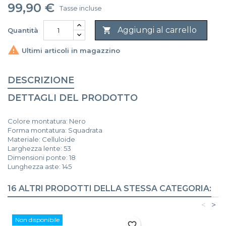
99,90 €
Tasse incluse
Aggiungi al carrello

Quantità

Ultimi articoli in magazzino
DESCRIZIONE
DETTAGLI DEL PRODOTTO
Colore montatura: Nero
Forma montatura: Squadrata
Materiale: Celluloide
Larghezza lente: 53
Dimensioni ponte: 18
Lunghezza aste: 145
16 ALTRI PRODOTTI DELLA STESSA CATEGORIA:
<
>
Non disponibile
favorite_border