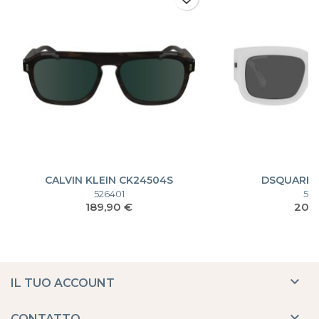
CALVIN KLEIN CK24504S
DSQUARED
CK24504S
526401
50
Prezzo
Prez
189,90 €
209

IL TUO ACCOUNT

CONTATTO