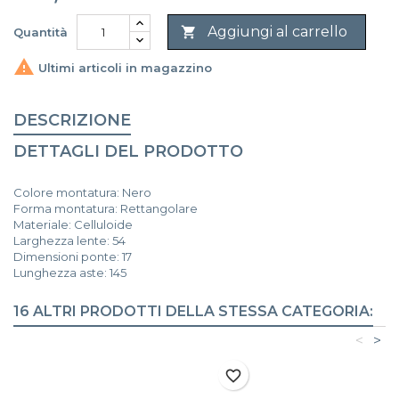
Aggiungi al carrello

Quantità

Ultimi articoli in magazzino
DESCRIZIONE
DETTAGLI DEL PRODOTTO
Colore montatura: Nero
Forma montatura: Rettangolare
Materiale: Celluloide
Larghezza lente: 54
Dimensioni ponte: 17
Lunghezza aste: 145
16 ALTRI PRODOTTI DELLA STESSA CATEGORIA:
<
>
favorite_border