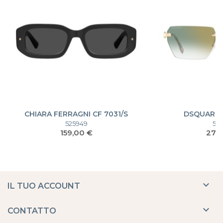
CHIARA FERRAGNI CF 7031/S
DSQUARED
525949
51
Prezzo
Prez
159,00 €
279

IL TUO ACCOUNT

CONTATTO