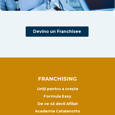
Devino un Franchisee
FRANCHISING
Uniți pentru a crește
Formula Easy
De ce să devii Afiliat
Academia Catalanotto