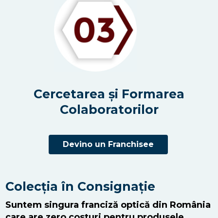
Cercetarea și Formarea
Colaboratorilor
Devino un Franchisee
Colecția în Consignație
Suntem singura franciză optică din România
care are zero costuri pentru produsele