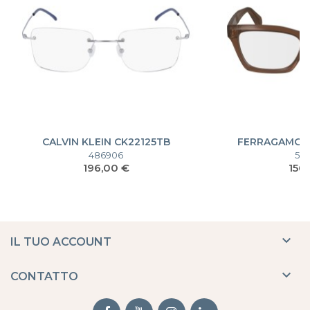
CALVIN KLEIN CK22125TB
FERRAGAMO S
486906
52
Prezzo
Pre
196,00 €
156

IL TUO ACCOUNT

CONTATTO