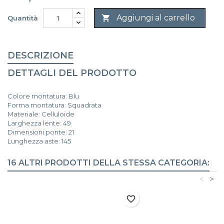
Aggiungi al carrello

Quantità
DESCRIZIONE
DETTAGLI DEL PRODOTTO
Colore montatura: Blu
Forma montatura: Squadrata
Materiale: Celluloide
Larghezza lente: 49
Dimensioni ponte: 21
Lunghezza aste: 145
16 ALTRI PRODOTTI DELLA STESSA CATEGORIA:
<
>
favorite_border