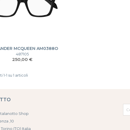
ANDER MCQUEEN AM0388O
487105
Prezzo
250,00 €
i 1-1 su 1 articoli
ATTO
atalanotto Shop
enza ,10
 Torino (TO) Italia