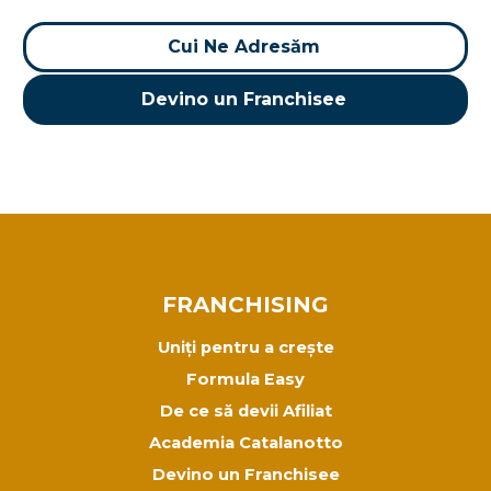
Cui Ne Adresăm
Devino un Franchisee
FRANCHISING
Uniți pentru a crește
Formula Easy
De ce să devii Afiliat
Academia Catalanotto
Devino un Franchisee