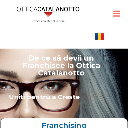
De ce să devii un
Franchisee la Ottica
Catalanotto
Uniți pentru a Crește
Franchising